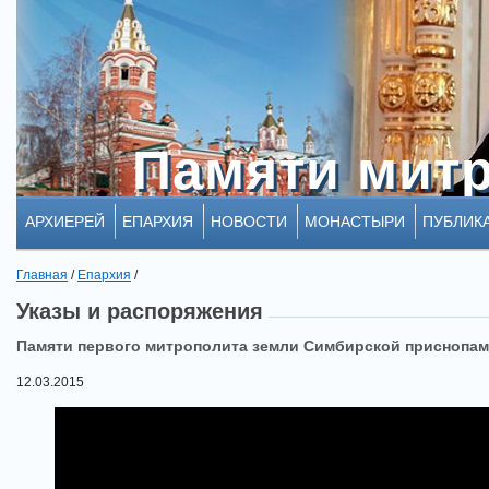
Памяти мит
Памяти мит
АРХИЕРЕЙ
ЕПАРХИЯ
НОВОСТИ
МОНАСТЫРИ
ПУБЛИК
Главная
/
Епархия
/
Указы и распоряжения
Памяти первого митрополита земли Симбирской приснопам
12.03.2015