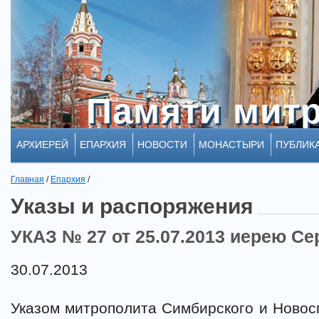
Памяти мит
Памяти мит
АРХИЕРЕЙ
ЕПАРХИЯ
НОВОСТИ
МОНАСТЫРИ
ПУБЛИК
Главная
/
Епархия
/
Указы и распоряжения
УКАЗ № 27 от 25.07.2013 иерею Се
30.07.2013
Указом митрополита Симбирского и Новос