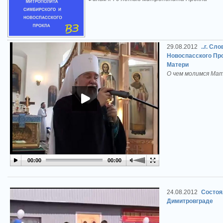
29.08.2012
..г. Сл
Новоспасского Про
Матери
О чем молимся Мат
00:00
00:00
24.08.2012
Состоя
Димитровграде