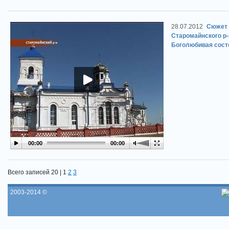
28.07.2012
Сюжет 
Старомайнского р-
Боголюбивая сост
00:00
00:00
Всего записей 20 |
1
2
3
2003-2014 ©