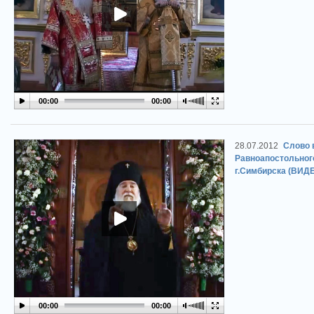
00:00
00:00
28.07.2012
Слово 
Равноапостольног
г.Симбирска (ВИД
00:00
00:00