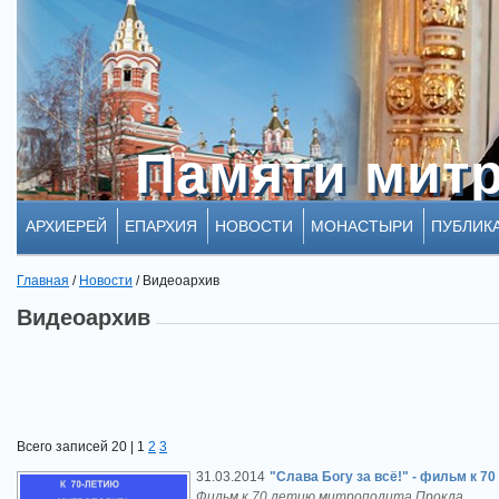
Памяти мит
Памяти мит
АРХИЕРЕЙ
ЕПАРХИЯ
НОВОСТИ
МОНАСТЫРИ
ПУБЛИК
Главная
/
Новости
/
Видеоархив
Видеоархив
Всего записей 20 |
1
2
3
31.03.2014
"Слава Богу за всё!" - фильм к 7
Фильм к 70 летию митрополита Прокла