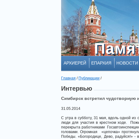
Памя
Памя
АРХИЕРЕЙ
ЕПАРХИЯ
НОВОСТИ
Главная
/
Публикации
/
Интервью
Симбирск встретил чудотворную 
31.05.2014
С утра в субботу, 31 мая, вдоль одной и
люди для участия в крестном ходе. Пож
перекрыта работниками Госавтоинспекции,
головами. Огромная «цепочка» протянул
Победы. «Богородице, Дево, радуйся!» 