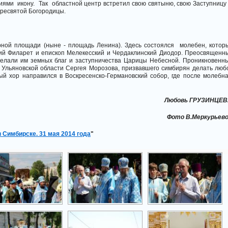
ями икону. Так областной центр встретил свою святыню, свою Заступницу
Пресвятой Богородицы.
ной площади (ныне - площадь Ленина). Здесь состоялся молебен, котор
ий Филарет и епископ Мелекесский и Чердаклинский Диодор. Преосвященн
желали им земных благ и заступничества Царицы Небесной. Проникновенн
Ульяновской области Сергея Морозова, призвавшего симбирян делать люб
й хор направился в Воскресенско-Германовский собор, где после молебна
Любовь ГРУЗИНЦЕВ
Фото В.Меркурьево
 Симбирске. 31 мая 2014 года
"