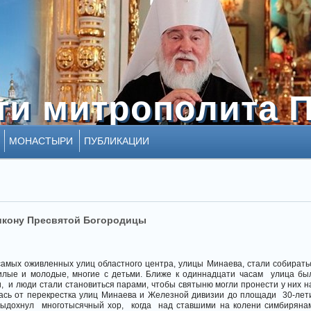
ти митрополита 
ти митрополита 
МОНАСТЫРИ
ПУБЛИКАЦИИ
икону Пресвятой Богородицы
з самых оживленных улиц областного центра, улицы Минаева, стали собирать
илые и молодые, многие с детьми. Ближе к одиннадцати часам улица бы
 и люди стали становиться парами, чтобы святыню могли пронести у них н
ась от перекрестка улиц Минаева и Железной дивизии до площади 30-лет
- выдохнул многотысячный хор, когда над ставшими на колени симбиряна