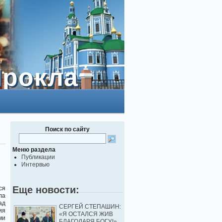
Прокла
Прокла
Поиск по сайту
Меню раздела
Публикации
Интервью
Еще новости:
ся
ла
ад
СЕРГЕЙ СТЕПАШИН:
ия
«Я ОСТАЛСЯ ЖИВ
ми
БЛАГОДАРЯ БОГУ!»