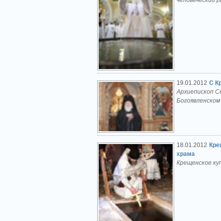
человеческий р
19.01.2012
С К
Архиепископ С
Богоявленском 
18.01.2012
Кре
храма
Крещенское куп