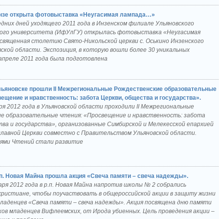
нзе открыта фотовыставка «Неугасимая лампада…»
едних дней уходящего 2011 года в Инзенском филиале Ульяновского
ого университета (ИфУлГУ) открылась фотовыставка «Неугасимая
священная столетию Свято-Никольской церкви с. Оськино Инзенского
ской области. Экспозиция, в которую вошли более 30 уникальных
апреле 2011 года была подготовлена
льяновске прошли II Межрегиональные Рождественские образовательные
ещение и нравственность: забота Церкви, общества и государства».
аря 2012 года в Ульяновской области проходили II Межрегиональные
е образовательные чтения: «Просвещение и нравственность: забота
тва и государства», организованные Симбирской и Мелекесской епархией
славной Церкви совместно с Правительством Ульяновской области.
ями Чтений стали развитие
.п. Новая Майна прошла акция «Свеча памяти – свеча надежды».
аря 2012 года в р.п. Новая Майна напротив школы № 2 собрались
христиане, чтобы поучаствовать в общероссийской акции в защиту жизни
ладенцев «Свеча памяти – свеча надежды». Акция посвящена дню памяти
ков младенцев Вифлеемских, от Ирода убиенных. Цель проведения акции –