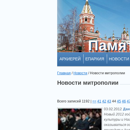
Памя
Памя
АРХИЕРЕЙ
ЕПАРХИЯ
НОВОСТИ
Главная
/
Новости
/
Новости митрополии
Новости митрополии
Всего записей 1192 |
<<
41
42
43
44
45
46
4
03.02.2012
Дан
Новый 2012 го
культуры и На
оказываться о