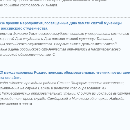
льнейшему продвижению новой культурной политики. И первое
е событие состоялось 27 января.
нзе прошли мероприятия, посвященные Дню памяти святой мученицы
 российского студенчества.
нзенском филиале Ульяновского государственного университета состоялся
вященный Дню студента и Дню памяти святой мученицы Татианы,
цы российского студенчества. Впервые в Инзе День памяти святой
аны и День российского студенчества отмечались в масштабах всего
на широкой общественностью. С
XX международных Рождественских образовательных чтениях представл
ка онлайн».
2 года в Москве проходила работа Секции "Информационные технологии,
льтимедиа на службе Церкви и религиозного образования" XX
 Рождественских образовательных чтений. С одним из докладов выступи
уководителя пресс-службы Симбирской и Мелекесской епархии Надежда
рассказала о новом