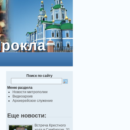
Прокла
Прокла
Поиск по сайту
Меню раздела
Новости митрополии
Видеоархив
Архиерейское служение
Еще новости:
Встреча Крестного
хода в Симбирске. 31