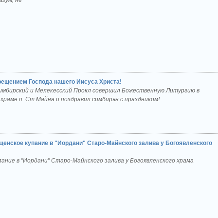
азум, не
рещением Господа нашего Иисуса Христа!
имбирский и Мелекесский Прокл совершил Божественную Литургию в
храме п. Ст.Майна и поздравил симбирян с праздником!
щенское купание в "Иордани" Старо-Майнского залива у Богоявленского
ание в "Иордани" Старо-Майнского залива у Богоявленского храма