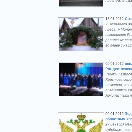
привлечь внима
16.01.2012
Све
2 Незадолго до
Глеба, у Молит
изготовлен Ро
родился малень
во главе с на
09.01.2012
янв
Рождественски
Ребят и взрос
Христова серд
отметил, что с
объединяет Хр
Архипастырь п
09.01.2012
Под
областным Уп
27 декабря ме
судебных прис