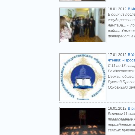
18.01.2012
В И
В один из посл
государственн
лампада…», по
района Ульянов
фоторабот, в 
17.01.2012
В У
чтения: «Просв
С 11 по 13 янв
Рождественски
Церкви, общес
Русской Право
Основными цел
16.01.2012
В р
Вечером 11 янв
православные 
нерожденных м
святых мучени