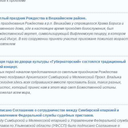
ние к проблеме
тлый праздник Рождества в Вешкаймском районе.
 празднования Рождества в р.п. Вешкайма у строящегося Храма Бориса и
венного дома, где в настоящее время проходят богослужения, был
ждественский вертеп, символизирующий Вифлеемскую пещеру, в котором
кий Иисус. В его сооружении приняли участие прихожане пожилого возрас
стоятелем
аря года во дворце культуры «Губернаторский» состоялся традиционный
й концерт.
лых перед началом представления со светлым праздником Рождества
ечно поздравил Архиепископ Симбирский и Мелекесский Прокл. Владыка
егодня здесь всех собравшихся вместе прославить Бога, таких разных,
истос, который принес нам в этот мир свет Божественной истины.
ожелал всем мира,
писано Соглашение о сотрудничестве между Симбирской епархией и
равлением Федеральной службы судебных приставов.
жду Симбирской и Мелекесской епархией и Управлением Федеральной служб
тавов по Ульяновской области (УФССП) было подписано Соглашение о