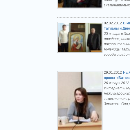
приведут к да
знаменательно
02.02.2012
В И
Татианы и Дню
25 января в И
праздник, пос
покровительни
мученицы Тати
города и райо
29.01.2012
На 
проект «Батюш
26 января 201
Интернет и му
международных
заместитель р
Земскова. Она 