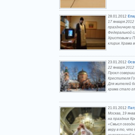
28.01.2012
Епа
17 января 201
праздничную п
Федеральной с
Христовым и П
клирик Храма в
23.01.2012
Осв
22 января 2012
Прокл соверши
Крестителя Го
Для жителей б
храма стало г
21.01.2012
Пат
Москва, 19 янв
на праздник Кр
«Смысл сегодня
веру в то, что