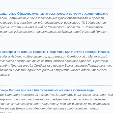
рхиальные Образовательные курсы провели встречу с заключенными.
2 года Епархиальные Образовательные курсы организовали и провели
рограмму для осужденных в Следственном изоляторе № 1 Управления
лужбы исполнения наказаний по Ульяновской области. С Рождеством
раздником Богоявления заключенных поздравил иерей Николай Головин,
о
ящен храм во имя Св. Пророка, Предтечи и Крестителя Господня Иоанна.
 года, в Неделю по Богоявлении, архиепископ Симбирский и Мелекесский
л великое освящение храма во имя Святого славного Пророка, Предтечи и
сподня Иоанна города Симбирска и первую Божественную Литургию в нем
ольшого Железнодорожного района открытие нового вместительного
лавным
риарх Кирилл призвал благоговейно относиться к святой воде.
аря. Патриарх Московский и всея Руси Кирилл объяснил смысл освящения во
ещения Господня и рассказал, как следует пользоваться этой святыней.
шнего великого освящения воды в том, что, освящая воду, мы исповедуем
 благодать Божия способна оплодотворить силой своей не только