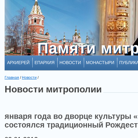
Памяти мит
Памяти мит
АРХИЕРЕЙ
ЕПАРХИЯ
НОВОСТИ
МОНАСТЫРИ
ПУБЛИК
Главная
/
Новости
/
Новости митрополии
января года во дворце культуры 
состоялся традиционный Рождест