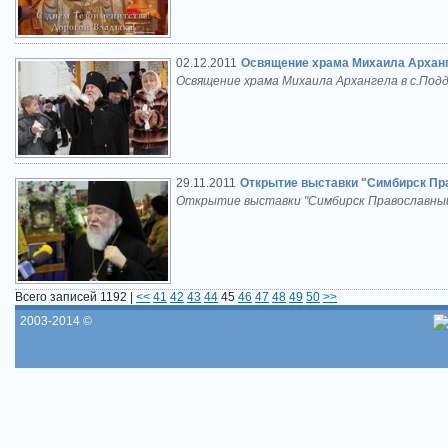
02.12.2011
Освящение храма Михаила Арханге
Освящение храма Михаила Архангела в с.Подд
29.11.2011
Открытие выставки "Симбирск П
Открытие выставки "Симбирск Православны
Всего записей 1192 |
<<
41
42
43
44
45
46
47
48
49
50
>>
2003-2014 ©