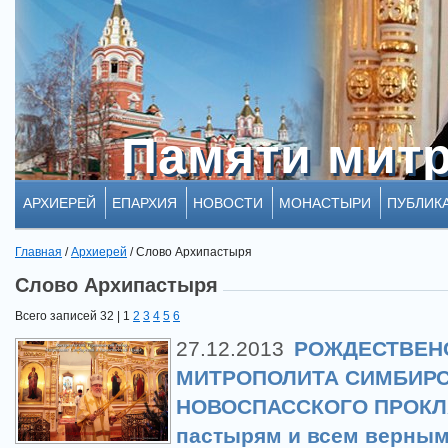
Памяти мит
Памяти мит
АРХИЕРЕЙ
ЕПАРХИЯ
НОВОСТИ
МОНАСТЫРИ
ПУБЛИК
Главная
/
Архиерей
/
Слово Архипастыря
Слово Архипастыря
Всего записей 32 |
1
2
3
4
5
6
27.12.2013
РОЖДЕСТВЕН
МИТРОПОЛИТА СИМБИРС
НОВОСПАССКОГО ПРОКЛА
пастырям и всем верны