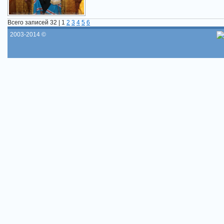
Всего записей 32 |
1
2
3
4
5
6
2003-2014 ©