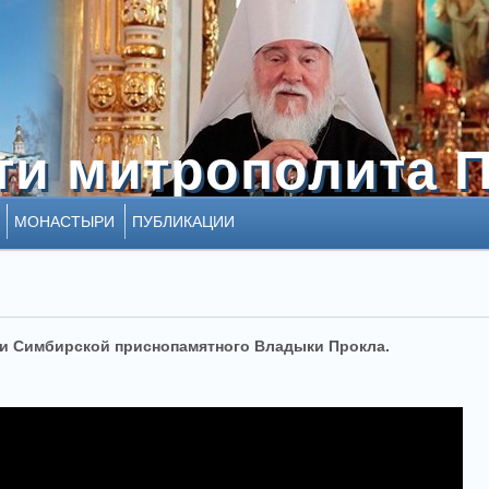
ти митрополита 
ти митрополита 
МОНАСТЫРИ
ПУБЛИКАЦИИ
ли Симбирской приснопамятного Владыки Прокла.