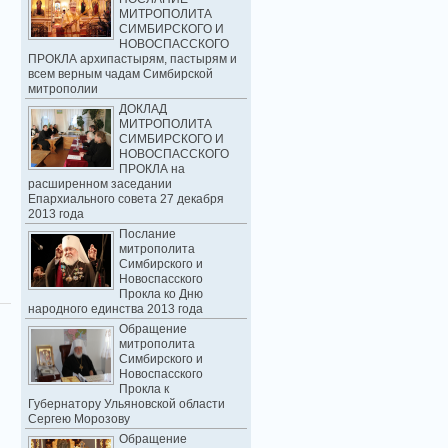
МИТРОПОЛИТА
СИМБИРСКОГО И
НОВОСПАССКОГО
ПРОКЛА архипастырям, пастырям и
всем верным чадам Симбирской
митрополии
ДОКЛАД
МИТРОПОЛИТА
СИМБИРСКОГО И
НОВОСПАСCКОГО
ПРОКЛА на
расширенном заседании
Епархиального совета 27 декабря
2013 года
Послание
митрополита
Симбирского и
Новоспасского
Прокла ко Дню
народного единства 2013 года
Обращение
митрополита
Симбирского и
Новоспасского
Прокла к
Губернатору Ульяновской области
Сергею Морозову
Обращение