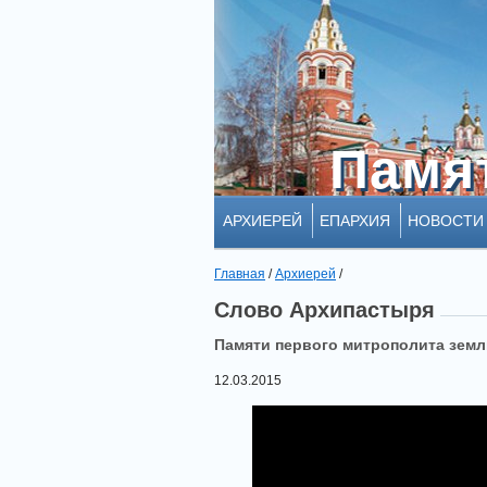
Памя
Памя
АРХИЕРЕЙ
ЕПАРХИЯ
НОВОСТИ
Главная
/
Архиерей
/
Слово Архипастыря
Памяти первого митрополита зем
12.03.2015