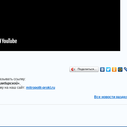
Поделиться…
азывать ссылку:
имбирской»
,
ку на наш сайт:
mitropolit-prokl.ru
Все новости разде