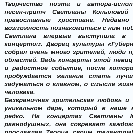
Творчество поэта и автора-испол
песен-притч Светланы Копыловой
православные христиане. Недавн
возможность познакомиться с ним поб
Светлана впервые выступила в 
концертом. Дворец культуры «Губер
собрал очень много зрителей, люди п
областей. Ведь концерты этой певиц
и радостное событие, после котор
пробуждается желание стать лучш
задуматься о главном, о смысле ж
человека.
Безграничная зрительская любовь и 
уникальном даре, который в наше 
редко. На концертах Светланы 
равнодушных, она согревает каждо
прославляя Творца своим талантом