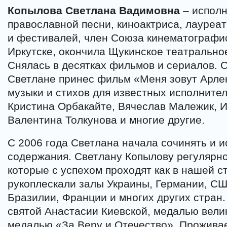
Копылова Светлана Вадимовна
– исполн
православной песни, киноактриса, лауреа
и фестивалей, член Союза кинематографис
Иркутске, окончила Щукинское театрально
Снялась в десятках фильмов и сериалов. 
Светлане принес фильм «Меня зовут Арлеки
музыки и стихов для известных исполнител
Кристина Орбакайте, Вячеслав Малежик, И
Валентина Толкунова и многие другие.
С 2006 года Светлана начала сочинять и и
содержания. Светлану Копылову регулярно
которые с успехом проходят как в нашей ст
рукоплескали залы Украины, Германии, СШ
Бразилии, Франции и многих других стран
святой Анастасии Киевской, медалью вел
медалью «За Веру и Отечество». Проживает