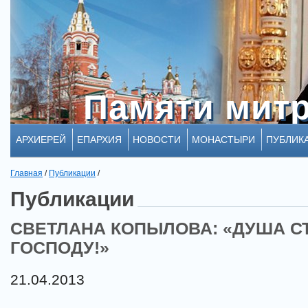
Памяти мит
Памяти мит
АРХИЕРЕЙ
ЕПАРХИЯ
НОВОСТИ
МОНАСТЫРИ
ПУБЛИК
Главная
/
Публикации
/
Публикации
СВЕТЛАНА КОПЫЛОВА: «ДУША С
ГОСПОДУ!»
21.04.2013