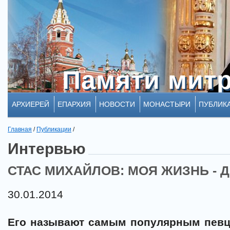
Памяти мит
Памяти мит
АРХИЕРЕЙ
ЕПАРХИЯ
НОВОСТИ
МОНАСТЫРИ
ПУБЛИК
Главная
/
Публикации
/
Интервью
СТАС МИХАЙЛОВ: МОЯ ЖИЗНЬ - ДО
30.01.2014
Его называют самым популярным певц