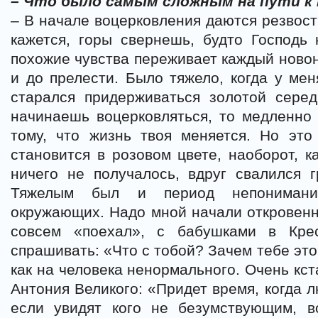
– Что было самым сложным на пути к
– В начале воцерковления даются резвость
кажется, горы свернешь, будто Господь 
похожие чувства переживает каждый новон
и до прелести. Было тяжело, когда у мен
старался придерживаться золотой серед
начинаешь воцерковляться, то медленно
тому, что жизнь твоя меняется. Но это
становится в розовом цвете, наоборот, к
ничего не получалось, вдруг свалился 
Тяжелым был и период непонимани
окружающих. Надо мной начали откровенн
совсем «поехал», с бабушками в Кре
спрашивать: «Что с тобой? Зачем тебе это
как на человека ненормального. Очень кст
Антония Великого: «Придет время, когда л
если увидят кого не безумствующим, в