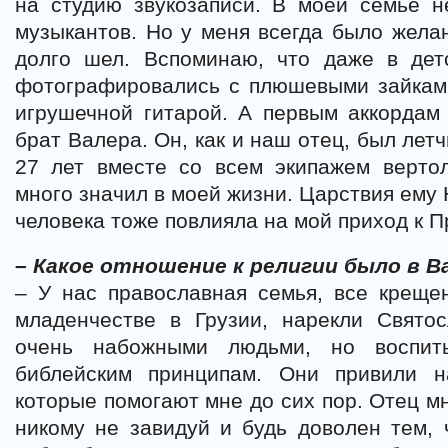
на студию звукозаписи. В моей семье 
музыкантов. Но у меня всегда было желан
долго шел. Вспоминаю, что даже в детс
фотографировались с плюшевыми зайками
игрушечной гитарой. А первым аккордам
брат Валера. Он, как и наш отец, был летч
27 лет вместе со всем экипажем вертол
много значил в моей жизни. Царствия ему 
человека тоже повлияла на мой приход к
– Какое отношение к религии было в В
– У нас православная семья, все креще
младенчестве в Грузии, нарекли Свято
очень набожными людьми, но воспи
библейским принципам. Они привили н
которые помогают мне до сих пор. Отец мн
никому не завидуй и будь доволен тем, ч