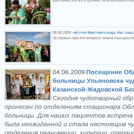
Крестный ход в р.п.Цильна, селе Большое На
08.06.2009
-ой этап Крестного хода. Нас спас
За первые три дня второго этапа наш крестн
04.06.2009
Посещение Об
больницы Ульяновска чу
Казанской-Жадовской Бо
Сегодня чудотворный обр
пронесен по отделениям стационара Обл
больницы. Для наших пациентов встреча
была неожиданной и стала настоящим чу
отделения реанимации, хирургии, операц