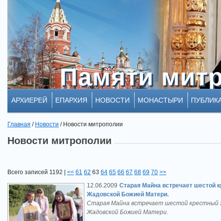
Памяти мит
Памяти мит
АРХИЕРЕЙ
ЕПАРХИЯ
НОВОСТИ
МОНАСТЫРИ
ПУБЛИК
Главная
/
Новости
/
Новости митрополии
Новости митрополии
Всего записей 1192 |
<<
61
62
63
64
65
66
67
68
69
70
>>
12.06.2009
Старая Майна встречает шестой к
Жадовской Божией Матери.
Старая Майна встречает шестой крестный х
Жадовской Божией Матери.