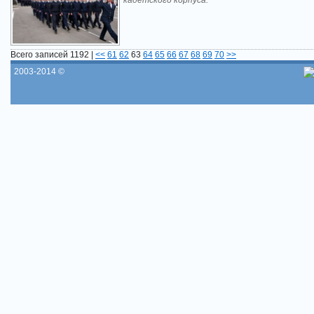
кадетского корпуса.
Всего записей 1192 |
<<
61
62
63
64
65
66
67
68
69
70
>>
2003-2014 ©