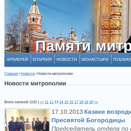
Памяти мит
Памяти мит
АРХИЕРЕЙ
ЕПАРХИЯ
НОВОСТИ
МОНАСТЫРИ
ПУБЛИК
Главная
/
Новости
/
Новости митрополии
Новости митрополии
Всего записей 1192 |
<<
11
12
13
14
15
16
17
18
19
20
>>
17.10.2013
Казаки возрод
Пресвятой Богородицы
Председатель отдела по 