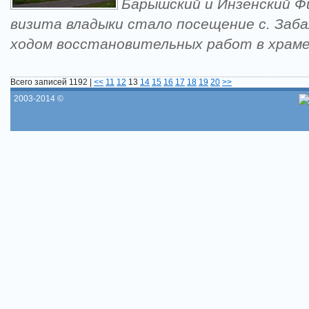
Барышский и Инзенский Ф
визита владыки стало посещение с. Заба
ходом восстановительных работ в храм
Всего записей 1192 |
<<
11
12
13
14
15
16
17
18
19
20
>>
2003-2014 ©