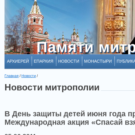
Памяти мит
Памяти мит
АРХИЕРЕЙ
ЕПАРХИЯ
НОВОСТИ
МОНАСТЫРИ
ПУБЛИК
Главная
/
Новости
/
Новости митрополии
В День защиты детей июня года 
Международная акция «Спасай взя