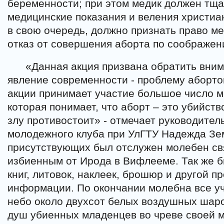
беременности; при этом медик должен тща
медицинские показания и веления христиан
в свою очередь, должно признать право м
отказ от совершения аборта по соображен
«Данная акция призвана обратить вним
явление современности - проблему аборто
акции принимает участие большое число 
которая понимает, что аборт – это убийств
злу противостоит» - отмечает руководител
молодежного клуба при УлГТУ Надежда Зем
присутствующих был отслужен молебен с
избиенным от Ирода в Вифлееме. Так же 
книг, литовок, наклеек, брошюр и другой 
информации. По окончании молебна все уч
небо около двухсот белых воздушных шаро
душ убиенных младенцев во чреве своей м