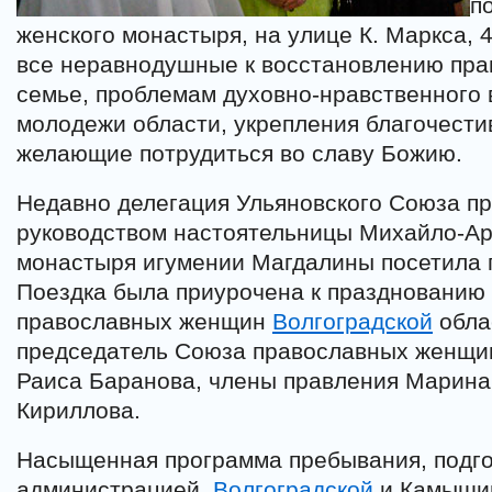
п
женского монастыря, на улице К. Маркса, 
все неравнодушные к восстановлению пра
семье, проблемам духовно-нравственного 
молодежи области, укрепления благочести
желающие потрудиться во славу Божию.
Недавно делегация Ульяновского Союза п
руководством настоятельницы Михайло-Ар
монастыря игумении Магдалины посетила 
Поездка была приурочена к празднованию
православных женщин
Волгоградской
облас
председатель Союза православных женщин
Раиса Баранова, члены правления Марина
Кириллова.
Насыщенная программа пребывания, подго
администрацией,
Волгоградской
и Камышин