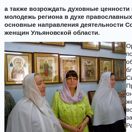
а также возрождать духовные ценности
молодежь региона в духе православных
основные направления деятельности С
женщин Ульяновской области.
О
п
о
б
С
П
о
ж
в
з
Р