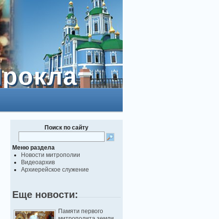
Прокла
Прокла
Поиск по сайту
Меню раздела
Новости митрополии
Видеоархив
Архиерейское служение
Еще новости:
Памяти первого
митрополита земли