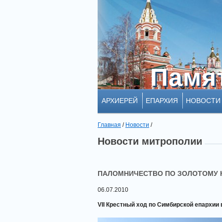
Памя
Памя
АРХИЕРЕЙ
ЕПАРХИЯ
НОВОСТИ
Главная
/
Новости
/
Новости митрополии
ПАЛОМНИЧЕСТВО ПО ЗОЛОТОМУ 
06.07.2010
VII Крестный ход по Симбирской епархии