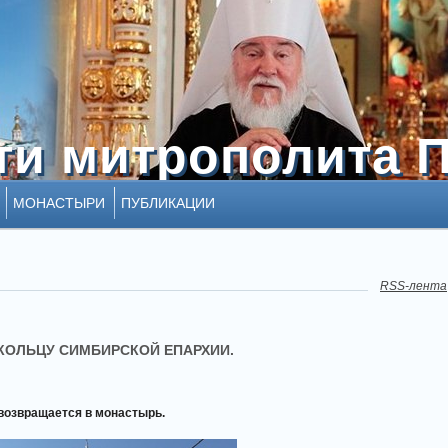
ти митрополита 
ти митрополита 
МОНАСТЫРИ
ПУБЛИКАЦИИ
RSS-лента
КОЛЬЦУ СИМБИРСКОЙ ЕПАРХИИ.
 возвращается в монастырь.