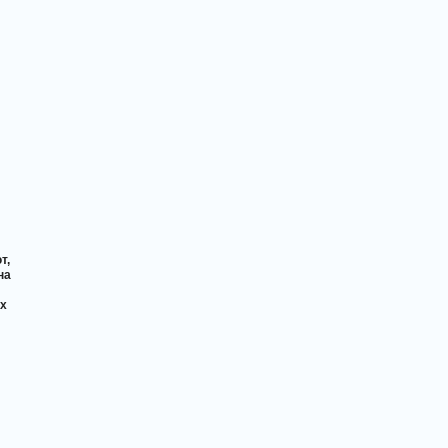
т,
на
х