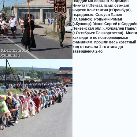
гвардии мл.сержант Кадомцев
Никита (г.Пенза), гв.мл.сержант
Фирсов Константин (г.Оренбург),
гв.рядовые: Сысуев Павел
(г.Саранск), Родькин Роман
(г.Кузнецк), Усков Сергей (г.Сердоб
Пензенская обл.), Журавлев Павел
(г.Октябрьск Башкортостан).
Многи
как видите по повторяющимся
фамилиям, прошли весь крестный
ход от начала 1-го этапа до
завершения 2-го.