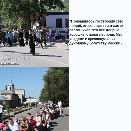
"Понравилось гостеприимство
людей, отношение к нам самих
паломников, это все добрые,
хорошие, открытые люди. Мы
увидели и прикоснулись к
духовному богатству России».