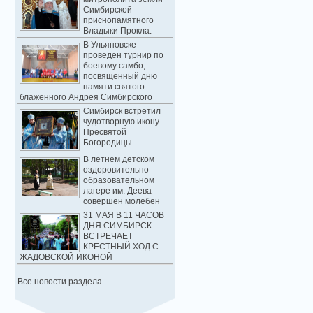
Симбирской
приснопамятного
Владыки Прокла.
В Ульяновске
проведен турнир по
боевому самбо,
посвященный дню
памяти святого
блаженного Андрея Симбирского
Симбирск встретил
чудотворную икону
Пресвятой
Богородицы
В летнем детском
оздоровительно-
образовательном
лагере им. Деева
совершен молебен
31 МАЯ В 11 ЧАСОВ
ДНЯ СИМБИРСК
ВСТРЕЧАЕТ
КРЕСТНЫЙ ХОД С
ЖАДОВСКОЙ ИКОНОЙ
Все новости раздела