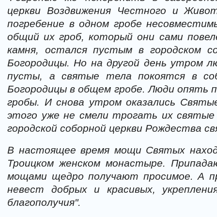
церкви Воздвижения Честного и Живо
погребение в одном гробе несовместим
общий их гроб, который они сами повел
камня, остался пустым в городском с
Богородицы. Но на другой день утром л
пусты, а святые тела покоятся в со
Богородицы в общем гробе. Люди опять 
гробы. И снова утром оказались Святые
этого уже не смели трогать их святые 
городской соборной церкви Рождества с
В настоящее время мощи Святых наход
Троицком женском монастыре. Припада
мощами щедро получают просимое. А п
невест добрых и красивых, укреплен
благополучия".