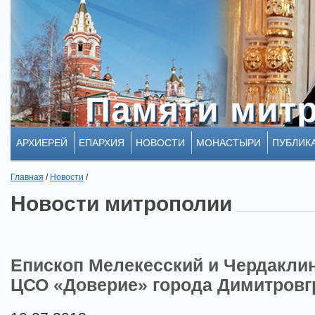
Памяти мит
Памяти мит
АРХИЕРЕЙ
ЕПАРХИЯ
НОВОСТИ
МОНАСТЫРИ
ПУБЛИК
Главная
/
Новости
/
Новости митрополии
Епископ Мелекесский и Чердакли
ЦСО «Доверие» города Димитровг