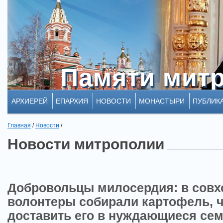
Памяти мит
Памяти мит
АРХИЕРЕЙ
ЕПАРХИЯ
НОВОСТИ
МОНАСТЫРИ
ПУБЛИК
Главная
/
Новости
/
Новости митрополии
Добровольцы милосердия: в совх
волонтеры собирали картофель, 
доставить его в нуждающиеся сем