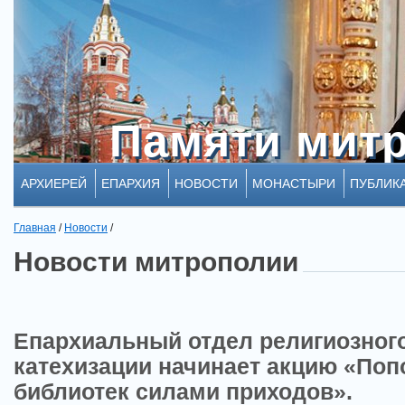
Памяти мит
Памяти мит
АРХИЕРЕЙ
ЕПАРХИЯ
НОВОСТИ
МОНАСТЫРИ
ПУБЛИК
Главная
/
Новости
/
Новости митрополии
Епархиальный отдел религиозного
катехизации начинает акцию «По
библиотек силами приходов».