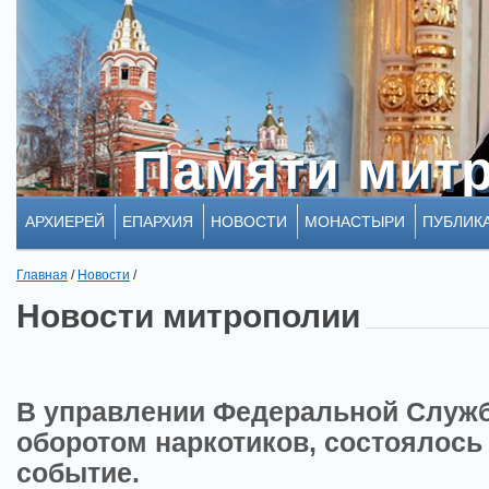
Памяти мит
Памяти мит
АРХИЕРЕЙ
ЕПАРХИЯ
НОВОСТИ
МОНАСТЫРИ
ПУБЛИК
Главная
/
Новости
/
Новости митрополии
В управлении Федеральной Служб
оборотом наркотиков, состоялось
событие.