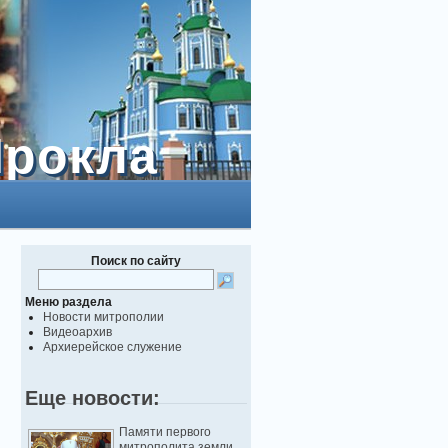
Прокла
Прокла
Поиск по сайту
Меню раздела
Новости митрополии
Видеоархив
Архиерейское служение
Еще новости:
Памяти первого
митрополита земли