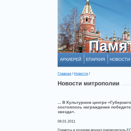
Памя
Памя
АРХИЕРЕЙ
ЕПАРХИЯ
НОВОСТИ
Главная
/
Новости
/
Новости митрополии
... В Культурном центре «Губерна
состоялось награждение победите
звезда».
08.01.2011
Грамоты и подарки вручал руководитель Е