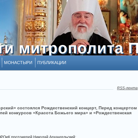
ти митрополита 
ти митрополита 
МОНАСТЫРИ
ПУБЛИКАЦИИ
RSS-лента
торский» состоялся Рождественский концерт, Перед концертом
лей конкурсов «Красота Божьего мира» и «Рождественская
ОРОиК протоиерей Николай Архангельский: