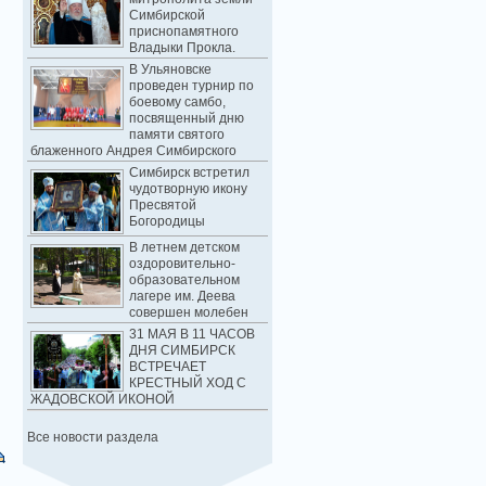
Симбирской
приснопамятного
Владыки Прокла.
В Ульяновске
проведен турнир по
боевому самбо,
посвященный дню
памяти святого
блаженного Андрея Симбирского
Симбирск встретил
чудотворную икону
Пресвятой
Богородицы
В летнем детском
оздоровительно-
образовательном
лагере им. Деева
совершен молебен
31 МАЯ В 11 ЧАСОВ
ДНЯ СИМБИРСК
ВСТРЕЧАЕТ
КРЕСТНЫЙ ХОД С
ЖАДОВСКОЙ ИКОНОЙ
Все новости раздела