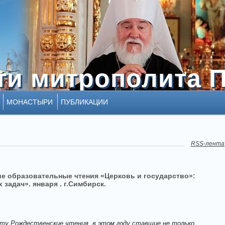
ти митрополита 
ти митрополита 
МОНАСТЫРИ
ПУБЛИКАЦИИ
RSS-лента
е образовательные чтения «Церковь и государство»:
задач». января . г.Симбирск.
у Рождественские чтения, в этом году ставшие не только