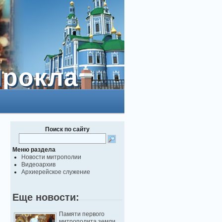
Прокла
Прокла
Поиск по сайту
Меню раздела
Новости митрополии
Видеоархив
Архиерейское служение
Еще новости:
Памяти первого
митрополита земли