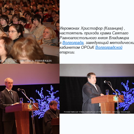
Иеромонах Христофор (Казанцев) ,
настоятель прихода храма Святаго
Равноапостольного князя Владимира
г.
Волгограда
, заведующий методическ
кабинетом ОРОиК
Волгоградской
епархии.