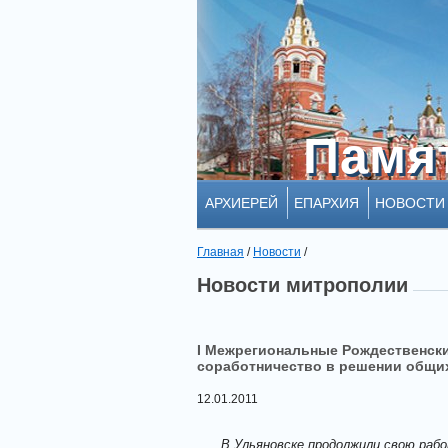
Памя
Памя
АРХИЕРЕЙ
ЕПАРХИЯ
НОВОСТИ
Главная
/
Новости
/
Новости митрополии
I Межрегиональные Рождественски
соработничество в решении общих 
12.01.2011
В Ульяновске продолжили свою работ