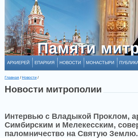
Памяти мит
Памяти мит
АРХИЕРЕЙ
ЕПАРХИЯ
НОВОСТИ
МОНАСТЫРИ
ПУБЛИК
Главная
/
Новости
/
Новости митрополии
Интервью с Владыкой Проклом, а
Симбирским и Мелекесским, сове
паломничество на Святую Землю.