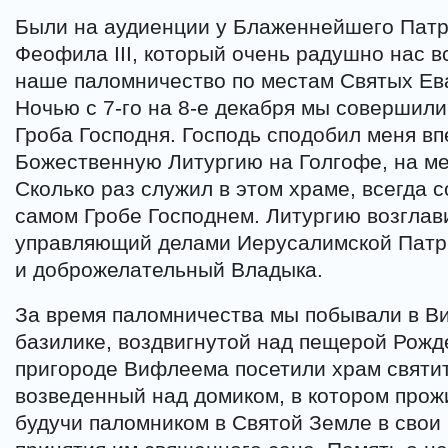
Были на аудиенции у Блаженнейшего Пат
Феофила III, который очень радушно нас в
наше паломничество по местам Святых Ев
Ночью с 7-го на 8-е декабря мы совершил
Гроба Господня. Господь сподобил меня в
Божественную Литургию на Голгофе, на ме
Сколько раз служил в этом храме, всегда
самом Гробе Господнем. Литургию возглав
управляющий делами Иерусалимской Патри
и доброжелательный Владыка.
За время паломничества мы побывали в В
базилике, воздвигнутой над пещерой Рожд
пригороде Вифлеема посетили храм святит
возведенный над домиком, в котором прож
будучи паломником в Святой Земле в свои