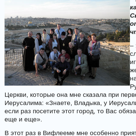
к
С
о
ч
–
с
и
ж
н
Р
Церкви, которые она мне сказала при пер
Иерусалима: «Знаете, Владыка, у Иерусали
если раз посетите этот город, то Вас обяз
еще и еще».
В этот раз в Вифлееме мне особенно прия