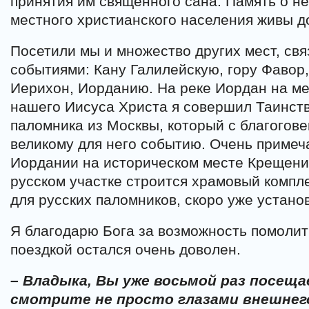
принятия им священного сана. Память о не
местного христианского населения живы до
Посетили мы и множество других мест, св
событиями: Кану Галилейскую, гору Фавор,
Иерихон, Иорданию. На реке Иордан на м
нашего Иисуса Христа я совершил Таинст
паломника из Москвы, который с благогове
великому для него событию. Очень примеча
Иордании на историческом месте Крещени
русском участке строится храмовый компл
для русских паломников, скоро уже установ
Я благодарю Бога за возможность помолит
поездкой остался очень доволен.
– Владыка, Вы уже восьмой раз посещ
смотрите не просто глазами внешнег