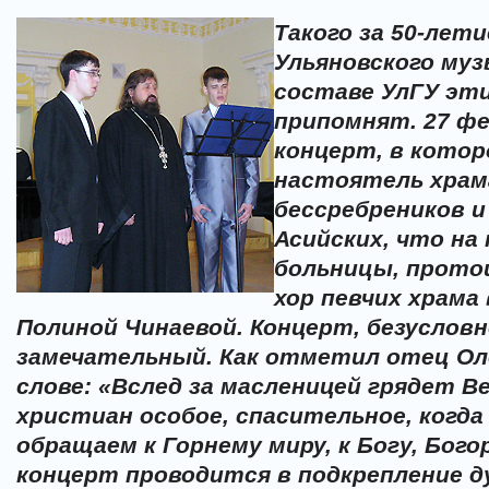
Такого за 50-лет
Ульяновского муз
составе УлГУ эт
припомнят. 27 фе
концерт, в котор
настоятель храм
бессребреников и
Асийских, что н
больницы, протои
хор певчих храма 
Полиной Чинаевой. Концерт, безусловн
замечательный. Как отметил отец Ол
слове: «Вслед за масленицей грядет В
христиан особое, спасительное, когда
обращаем к Горнему миру, к Богу, Бог
концерт проводится в подкрепление д