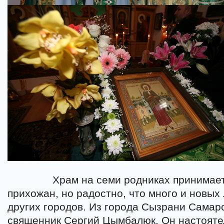
Храм на семи родниках принимае
прихожан, но радостно, что много и новых 
других городов. Из города Сызрани Самар
священник Сергий Цымбалюк. Он настояте