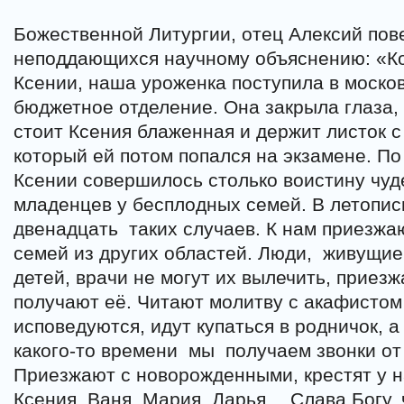
Божественной Литургии, отец Алексий по
неподдающихся научному объяснению: «Ко
Ксении, наша уроженка поступила в москов
бюджетное отделение. Она закрыла глаза, 
стоит Ксения блаженная и держит листок 
который ей потом попался на экзамене. П
Ксении совершилось столько воистину чуд
младенцев у бесплодных семей. В летопис
двенадцать
таких случаев. К нам приезж
семей из других областей. Люди,
живущие 
детей, врачи не могут их вылечить, приез
получают её. Читают молитву с акафистом 
исповедуются, идут купаться в родничок, а
какого-то времени
мы
получаем звонки от
Приезжают с новорожденными, крестят у на
Ксения, Ваня, Мария, Дарья… Слава Богу, 