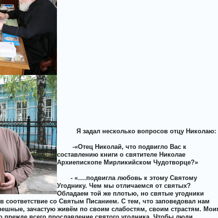
Я задал несколько вопросов отцу Николаю:
-«Отец Николай, что подвигло Вас к
составлению книги о святителе Николае
Архиепископе Мирликийском Чудотворце?»
- «….подвигла любовь к этому Святому
Угоднику. Чем мы отличаемся от святых?
Обладаем той же плотью, но святые угодники
в соответствие со Святым Писанием. С тем, что заповедовал нам
грешные, зачастую живём по своим слабостям, своим страстям. Мои
 прежде всего прославление святого угодника. Чтобы люди,