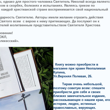
ы, однако для простого человека Святитель Николай всегда являетс
м в скорбях, болезнях и испытаниях. Являясь греком по
 каждой христианской стране воспринимается свой национальный
одарность Святителю. Авторы имели желание отразить действия
 Святого всем
с верою к нему притекающих. Да послужит он к
ателей молитвенным представительством Святителя Христова
ловение!
ОКЛ,
лекесский».
Книгу можно приобрести в
магазине при храме Неопалимая
Купина,
Ул.Верхняя Полевая, 26.
Тираж очень небольшой,
поэтому советую всем: спешите
приобрести для себя и своих
близких замечательное издание,
рассказывающее о нашем крае, его
истории, людях, истинных
православных, верующих.