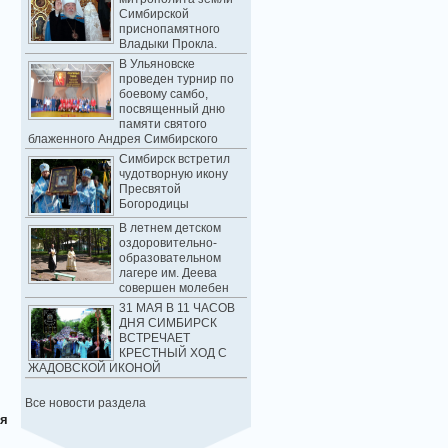
Симбирской
приснопамятного
Владыки Прокла.
В Ульяновске
проведен турнир по
боевому самбо,
посвященный дню
памяти святого
блаженного Андрея Симбирского
Симбирск встретил
чудотворную икону
Пресвятой
Богородицы
В летнем детском
оздоровительно-
образовательном
лагере им. Деева
совершен молебен
31 МАЯ В 11 ЧАСОВ
ДНЯ СИМБИРСК
ВСТРЕЧАЕТ
КРЕСТНЫЙ ХОД С
ЖАДОВСКОЙ ИКОНОЙ
Все новости раздела
ля