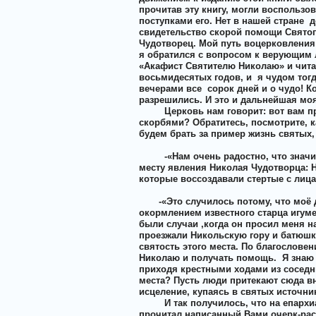
прочитав эту книгу, могли воспользо
поступками его. Нет в нашей стране
д
свидетельство скорой помощи Святого
Чудотворец. Мой путь воцерковления 
я обратился с вопросом к верующим 
«Акафист Святителю Николаю» и читай
восьмидесятых годов, и
я чудом тог
вечерами все
сорок дней и о чудо! 
разрешились. И это и дальнейшая моя
Церковь нам говорит: вот вам пр
скорбями? Обратитесь, посмотрите, к
будем брать за пример жизнь святых
-«Нам очень радостно, что знач
месту явления Николая Чудотворца: 
которые воссоздавали стертые с лица
-«Это случилось потому, что моё
окормлением известного старца игум
были случаи ,когда он просил меня н
проезжали Никольскую гору и батюш
святость этого места. По благослове
Николаю и получать помощь.
Я знаю
приходя крестными ходами из соседни
места? Пусть люди притекают сюда в
исцеление, купаясь в святых источни
И так получилось, что на епарх
прочитал написанный Вами очерк-расс