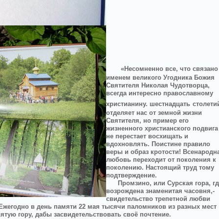
«Несомненно все, что связано
именем великого Угодника Божия
Святителя Николая Чудотворца,
всегда интересно православному
христианину. шестнадцать
столети
отделяет нас от земной жизни
Святителя, но пример его
жизненного христианского подвига
не перестает восхищать и
вдохновлять. Поистине правило
веры и образ кротости! Всенародн
любовь переходит от поколения к
поколению. Настоящий труд тому
подтверждение.
Промзино, или Сурская гора, г
возрождена знаменитая часовня,-
свидетельство трепетной любви
 Ежегодно в день памяти 22 мая тысячи паломников из разных мест
ятую гору, дабы засвидетельствовать своё почтение.