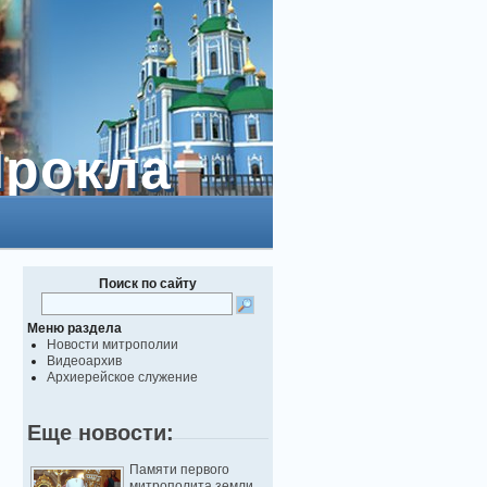
Прокла
Прокла
Поиск по сайту
Меню раздела
Новости митрополии
Видеоархив
Архиерейское служение
Еще новости:
Памяти первого
митрополита земли