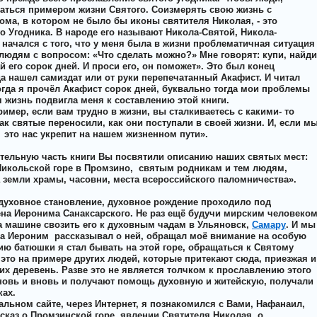
ваться примером жизни Святого. Соизмерять свою жизнь с
ома, в котором не было бы иконы святителя Николая, - это
 Угодника. В народе его называют Никола-Святой, Никола-
начался с того, что у меня была в жизни проблематичная ситуация
людям с вопросом: «Что сделать можно?» Мне говорят: купи, найди
 его сорок дней. И проси его, он поможет». Это был конец
да нашел самиздат или от руки перепечатанный Акафист. И читал
Когда я прочёл Акафист сорок дней, буквально тогда мои проблемы
 жизнь подвигла меня к составлению этой книги.
имер, если вам трудно в жизни, вы сталкиваетесь с какими- то
ак святые переносили, как они поступали в своей жизни. И, если м
,
это нас укрепит на нашем жизненном пути».
ительную часть книги Вы посвятили описанию наших святых мест:
Никольской горе в Промзино,
святым родникам и тем людям,
 земли храмы, часовни, места всероссийского паломничества».
 духовное становление, духовное рождение проходило под
ена Иеронима Санаксарского. Не раз ещё будучи мирским человеко
а машине свозить его к духовным чадам в Ульяновск,
Самару
. И мы
ка Иероним
рассказывал о ней, обращал моё внимание на особую
нию батюшки я стал бывать на этой горе, обращаться к Святому
 это на примере других людей, которые притекают сюда, приезжая и
х деревень. Разве это не является толчком к прославлению этого
новь и вновь и получают помощь духовную и житейскую, получали
ках.
иальном сайте, через Интернет, я познакомился с Вами, Нафанаил,
каз о Промзинской горе, явлении Святителя Николая, о