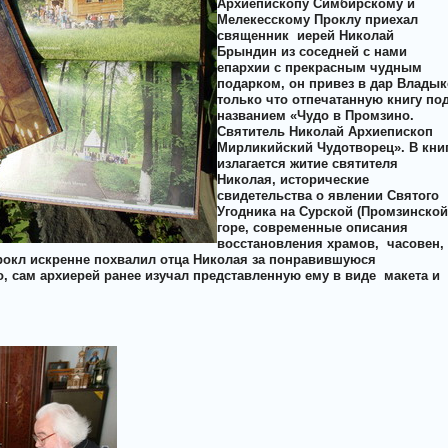
Архиепископу Симбирскому и
Мелекесскому Проклу приехал
священник
иерей Николай
Брындин из соседней с нами
епархии с прекрасным чудным
подарком, он привез в дар Владык
только что отпечатанную книгу по
названием «Чудо в Промзино.
Святитель Николай Архиепископ
Мирликийский Чудотворец». В кни
излагается житие святителя
Николая, исторические
свидетельства о явлении Святого
Угодника на Сурской (Промзинской
горе, современные описания
восстановления храмов,
часовен,
рокл искренне похвалил отца Николая за понравившуюся
о, сам архиерей ранее изучал представленную ему в виде
макета и