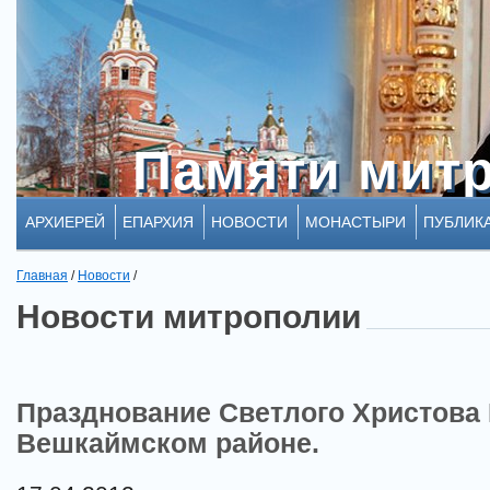
Памяти мит
Памяти мит
АРХИЕРЕЙ
ЕПАРХИЯ
НОВОСТИ
МОНАСТЫРИ
ПУБЛИК
Главная
/
Новости
/
Новости митрополии
Празднование Светлого Христова
Вешкаймском районе.