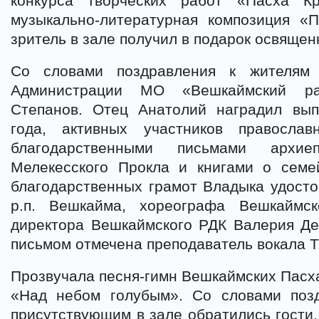
конкурса творческих работ «Пасха К
музыкально-литературная композиция «
зритель в зале получил в подарок освящен
Со словами поздравления к жителям 
Администрации МО «Вешкаймский р
Степанов. Отец Анатолий наградил вы
года, активных участников православ
благодарственными письмами архие
Мелекесского Прокла и книгами о семе
благодарственных грамот Владыка удосто
р.п. Вешкайма, хореографа Вешкаймс
директора Вешкаймского РДК Валерия Де
письмом отмечена преподаватель вокала Т
Прозвучала песня-гимн Вешкаймских Пасх
«Над небом голубым». Со словами поз
присутствующим в зале обратились гости,