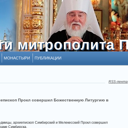
ти митрополита 
ти митрополита 
МОНАСТЫРИ
ПУБЛИКАЦИИ
RSS-лента
иепископ Прокл совершил Божественную Литургию в
 седмицы, архиепископ Симбирский и Мелекесский Прокл совершил
раме Симбирска.