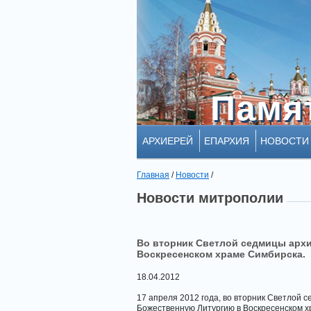
Памя
Памя
АРХИЕРЕЙ
ЕПАРХИЯ
НОВОСТИ
Главная
/
Новости
/
Новости митрополии
Во вторник Светлой седмицы арх
Воскресенском храме Симбирска.
18.04.2012
17 апреля 2012 года, во вторник Светлой
Божественную Литургию в Воскресенском х