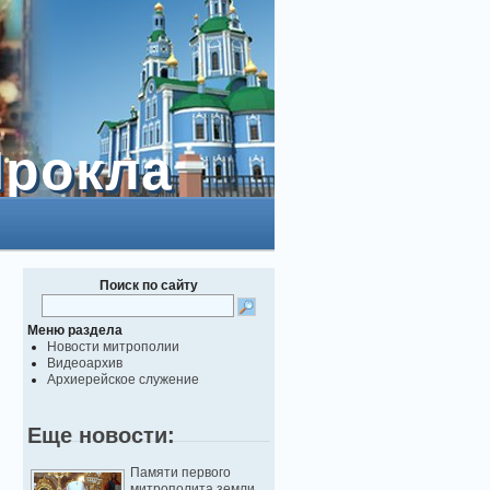
Прокла
Прокла
Поиск по сайту
Меню раздела
Новости митрополии
Видеоархив
Архиерейское служение
Еще новости:
Памяти первого
митрополита земли