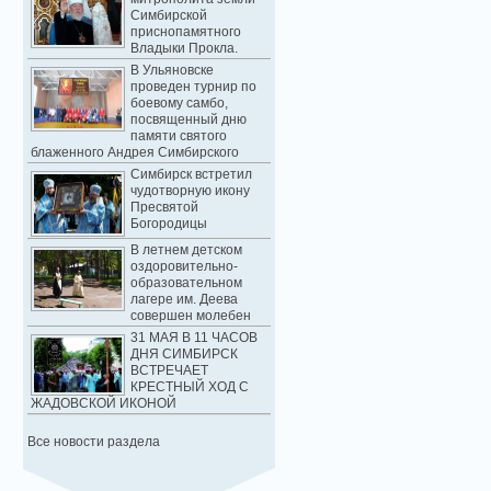
Симбирской
приснопамятного
Владыки Прокла.
В Ульяновске
проведен турнир по
боевому самбо,
посвященный дню
памяти святого
блаженного Андрея Симбирского
Симбирск встретил
чудотворную икону
Пресвятой
Богородицы
В летнем детском
оздоровительно-
образовательном
лагере им. Деева
совершен молебен
31 МАЯ В 11 ЧАСОВ
ДНЯ СИМБИРСК
ВСТРЕЧАЕТ
КРЕСТНЫЙ ХОД С
ЖАДОВСКОЙ ИКОНОЙ
Все новости раздела