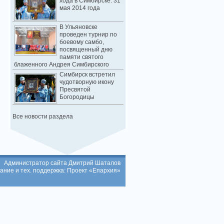
хода в Симбирске. 31
мая 2014 года
В Ульяновске
проведен турнир по
боевому самбо,
посвященный дню
памяти святого
блаженного Андрея Симбирского
Симбирск встретил
чудотворную икону
Пресвятой
Богородицы
Все новости раздела
Администратор сайта Дмитрий Шаталов
ание и тех. поддержка: Проект «Епархия»