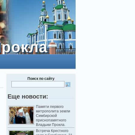
Прокла
Прокла
Поиск по сайту
Еще новости:
Памяти первого
митрополита земли
Симбирской
приснопамятного
Владыки Прокла.
Встреча Крестного